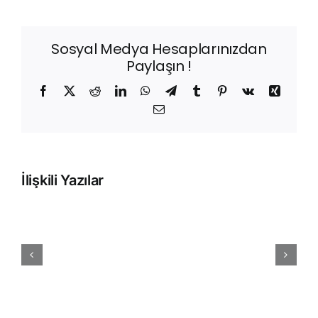
Sosyal Medya Hesaplarınızdan
Paylaşın !
Facebook
X
Reddit
LinkedIn
WhatsApp
Telegram
Tumblr
Pinterest
Vk
Xing
E-
posta
Perakende
İlişkili Yazılar
Satış
Modülü
ile
Mağaza
ve
E-
Ticaret
Satışlarınızı