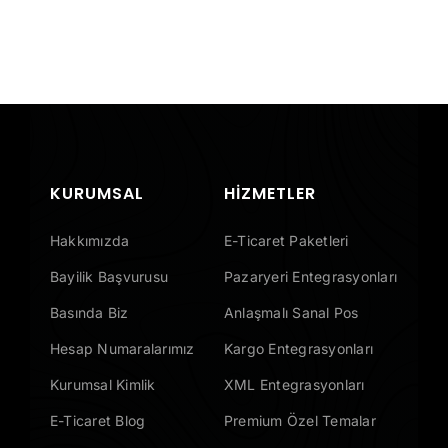
Tek
Merkezden
Yönetin
KURUMSAL
HIZMETLER
Hakkımızda
E-Ticaret Paketleri
Bayilik Başvurusu
Pazaryeri Entegrasyonları
Basında Biz
Anlaşmalı Sanal Pos
Hesap Numaralarımız
Kargo Entegrasyonları
Kurumsal Kimlik
XML Entegrasyonları
E-Ticaret Blog
Premium Özel Temalar