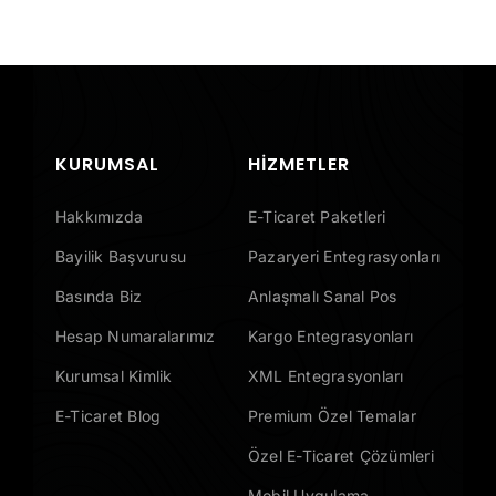
KURUMSAL
HIZMETLER
Hakkımızda
E-Ticaret Paketleri
Bayilik Başvurusu
Pazaryeri Entegrasyonları
Basında Biz
Anlaşmalı Sanal Pos
Hesap Numaralarımız
Kargo Entegrasyonları
Kurumsal Kimlik
XML Entegrasyonları
E-Ticaret Blog
Premium Özel Temalar
Özel E-Ticaret Çözümleri
Mobil Uygulama