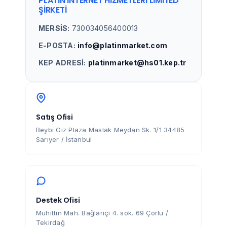
PLATIN İNTERNET HIZMETLERI LIMITED
ŞIRKETI
MERSİS:
730034056400013
E-POSTA:
info@platinmarket.com
KEP ADRESİ:
platinmarket@hs01.kep.tr
Satış Ofisi
Beybi Giz Plaza Maslak Meydan Sk. 1/1 34485
Sarıyer / İstanbul
Destek Ofisi
Muhittin Mah. Bağlariçi 4. sok. 69 Çorlu /
Tekirdağ