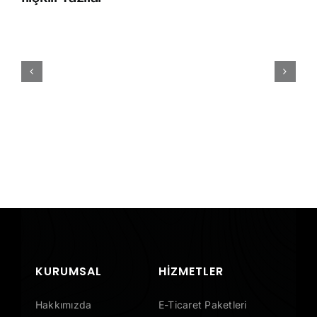
Sepet
Terk
Oranını
Düşürmenin
5
Teknik
Yolu
KURUMSAL
HIZMETLER
Hakkımızda
E-Ticaret Paketleri