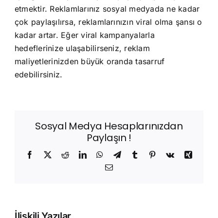
etmektir. Reklamlarınız sosyal medyada ne kadar
çok paylaşılırsa, reklamlarınızın viral olma şansı o
kadar artar. Eğer viral kampanyalarla
hedeflerinize ulaşabilirseniz, reklam
maliyetlerinizden büyük oranda tasarruf
edebilirsiniz.
Sosyal Medya Hesaplarınızdan
Paylaşın !
Facebook
X
Reddit
LinkedIn
WhatsApp
Telegram
Tumblr
Pinterest
Vk
Xing
E-
posta
İlişkili Yazılar