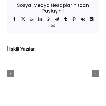
Sosyal Medya Hesaplarınızdan
Paylaşın !
Facebook
X
Reddit
LinkedIn
WhatsApp
Telegram
Tumblr
Pinterest
Vk
Xing
E-
posta
İlişkili Yazılar
Sepet
Terk
Oranını
Düşürmenin
5
Teknik
Yolu