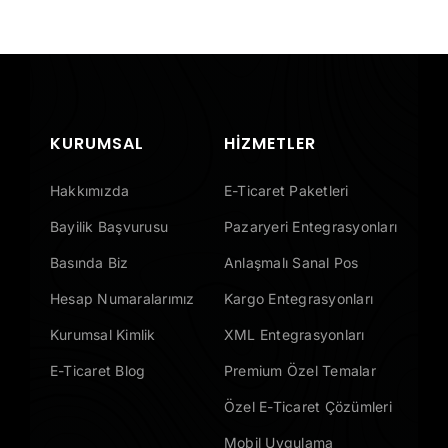
KURUMSAL
HIZMETLER
Hakkımızda
E-Ticaret Paketleri
Bayilik Başvurusu
Pazaryeri Entegrasyonları
Basında Biz
Anlaşmalı Sanal Pos
Hesap Numaralarımız
Kargo Entegrasyonları
Kurumsal Kimlik
XML Entegrasyonları
E-Ticaret Blog
Premium Özel Temalar
Özel E-Ticaret Çözümleri
Mobil Uygulama