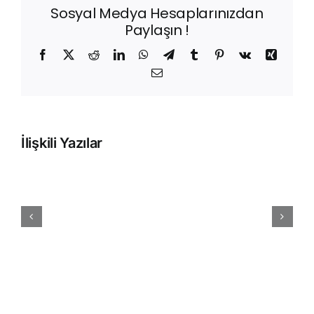
Sosyal Medya Hesaplarınızdan
Paylaşın !
Facebook
X
Reddit
LinkedIn
WhatsApp
Telegram
Tumblr
Pinterest
Vk
Xing
E-
posta
İlişkili Yazılar
Sepet
Terk
Oranını
Düşürmenin
5
Teknik
Yolu