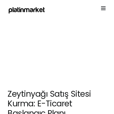
Skip
to
content
Zeytinyağı Satış Sitesi
Kurma: E-Ticaret
Başlangıç Planı