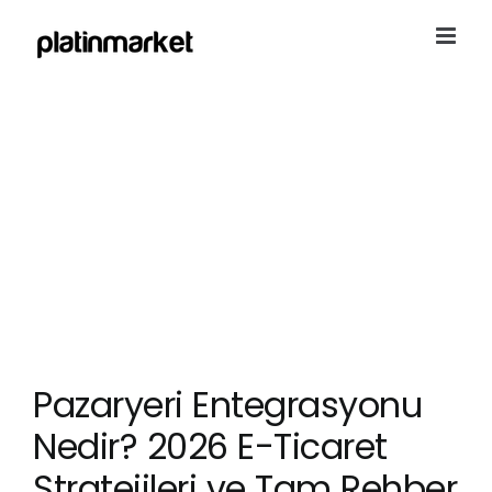
Skip
to
content
Pazaryeri Entegrasyonu
Nedir? 2026 E-Ticaret
Stratejileri ve Tam Rehber