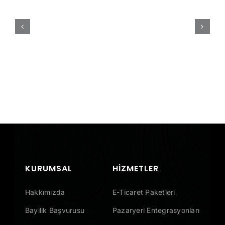
Ticaret
Sitesi
Kurmadan
Önce
Sormanız
Gereken
10
Soru
KURUMSAL
HIZMETLER
Hakkımızda
E-Ticaret Paketleri
Bayilik Başvurusu
Pazaryeri Entegrasyonları