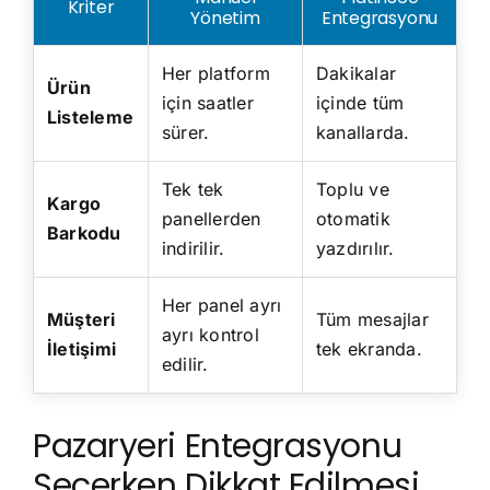
Kriter
Yönetim
Entegrasyonu
Her platform
Dakikalar
Ürün
için saatler
içinde tüm
Listeleme
sürer.
kanallarda.
Tek tek
Toplu ve
Kargo
panellerden
otomatik
Barkodu
indirilir.
yazdırılır.
Her panel ayrı
Müşteri
Tüm mesajlar
ayrı kontrol
İletişimi
tek ekranda.
edilir.
Pazaryeri Entegrasyonu
Seçerken Dikkat Edilmesi