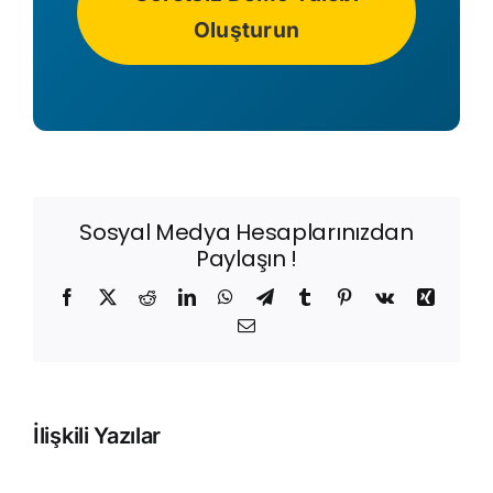
Oluşturun
Sosyal Medya Hesaplarınızdan
Paylaşın !
Facebook
X
Reddit
LinkedIn
WhatsApp
Telegram
Tumblr
Pinterest
Vk
Xing
E-
posta
İlişkili Yazılar
E-