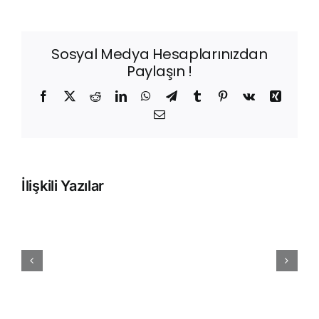
Sosyal Medya Hesaplarınızdan
Paylaşın !
Facebook
X
Reddit
LinkedIn
WhatsApp
Telegram
Tumblr
Pinterest
Vk
Xing
E-
posta
İlişkili Yazılar
Sepet
Terk
Oranını
Düşürmenin
5
Teknik