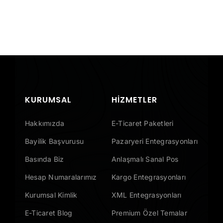
Yolu
KURUMSAL
HIZMETLER
Hakkımızda
E-Ticaret Paketleri
Bayilik Başvurusu
Pazaryeri Entegrasyonları
Basında Biz
Anlaşmalı Sanal Pos
Hesap Numaralarımız
Kargo Entegrasyonları
Kurumsal Kimlik
XML Entegrasyonları
E-Ticaret Blog
Premium Özel Temalar