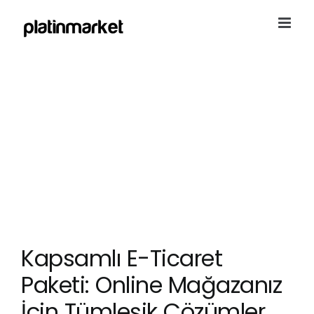
Skip
to
content
Kapsamlı E-Ticaret
Paketi: Online Mağazanız
İçin Tümleşik Çözümler